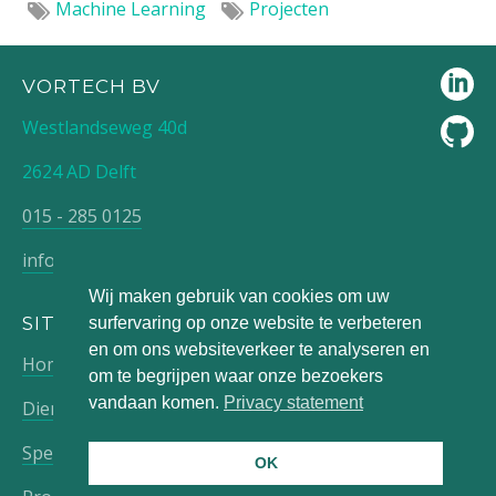
Machine Learning
Projecten
VORTECH BV
Westlandseweg 40d
2624 AD Delft
015 - 285 0125
info@vortech.nl
Wij maken gebruik van cookies om uw
SITEMAP
surfervaring op onze website te verbeteren
en om ons websiteverkeer te analyseren en
Home
Werken bij
om te begrijpen waar onze bezoekers
vandaan komen.
Privacy statement
Diensten
Over ons
Speciale expertise
Blog
OK