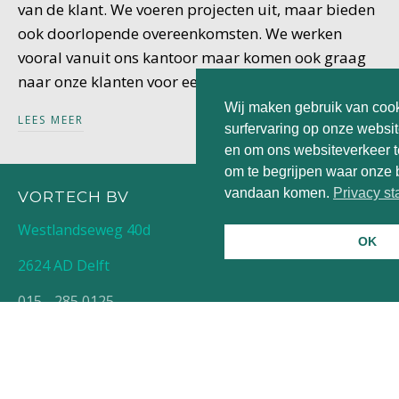
van de klant. We voeren projecten uit, maar bieden
ook doorlopende overeenkomsten. We werken
vooral vanuit ons kantoor maar komen ook graag
naar onze klanten voor een optimaal contact.
Wij maken gebruik van coo
LEES MEER
surfervaring op onze websit
en om ons websiteverkeer t
om te begrijpen waar onze
vandaan komen.
Privacy s
VORTECH BV
Westlandseweg 40d
OK
2624 AD Delft
015 - 285 0125
info@vortech.nl
SITEMAP