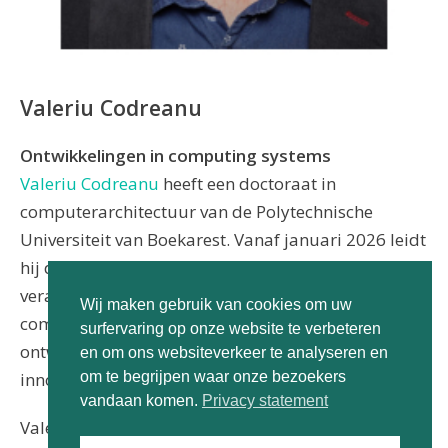
Valeriu Codreanu
Ontwikkelingen in computing systems
Valeriu Codreanu
heeft een doctoraat in
computerarchitectuur van de Polytechnische
Universiteit van Boekarest. Vanaf januari 2026 leidt
hij de afdeling Compute Services bij
SURF
, waar hij
verantwoordelijk is voor alle nationale
Wij maken gebruik van cookies om uw
computerdiensten en hun strategische
surfervaring op onze website te verbeteren
ontwikkeling ter ondersteuning van onderzoek en
en om ons websiteverkeer te analyseren en
innovatie.
om te begrijpen waar onze bezoekers
vandaan komen.
Privacy statement
Valeriu ging in op de enorme ontwikkelingen