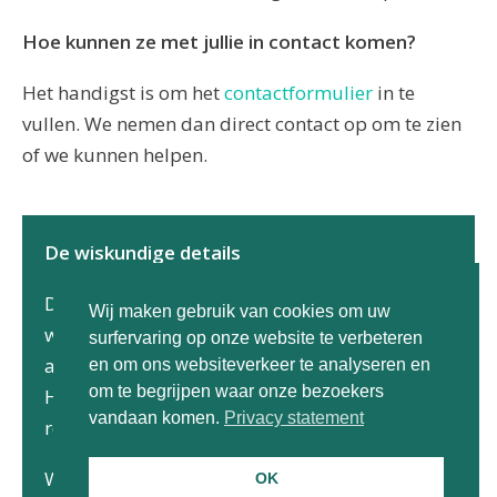
Hoe kunnen ze met jullie in contact komen?
Het handigst is om het
contactformulier
in te
vullen. We nemen dan direct contact op om te zien
of we kunnen helpen.
De wiskundige details
De oorspronkelijke verdeling van netcapaciteit
Wij maken gebruik van cookies om uw
was gebaseerd op een handmatig ontworpen
surfervaring op onze website te verbeteren
algoritme, waarin veel domeinkennis zat.
en om ons websiteverkeer te analyseren en
om te begrijpen waar onze bezoekers
Helaas leidde dit soms tot onwenselijke
vandaan komen.
Privacy statement
resultaten.
Wij hebben het probleem geherformuleerd als
OK