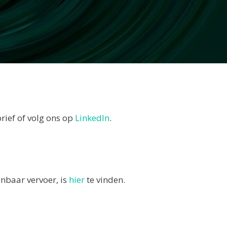
rief of volg ons op
LinkedIn
.
enbaar vervoer, is
hier
te vinden.