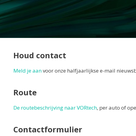
Houd contact
Meld je aan
voor onze halfjaarlijkse e-mail nieuwsb
Route
De routebeschrijving naar VORtech
, per auto of op
Contactformulier