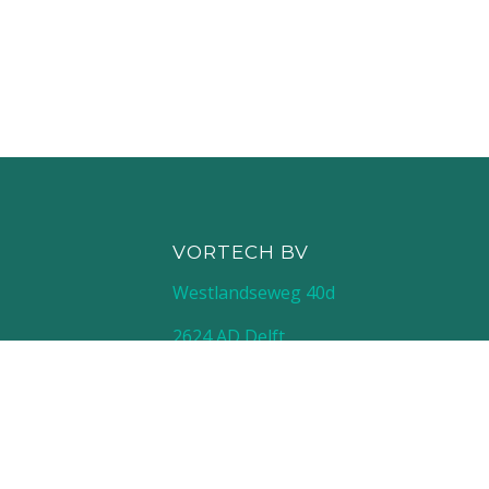
VORTECH BV
Westlandseweg 40d
2624 AD Delft
015 - 285 0125
info@vortech.nl