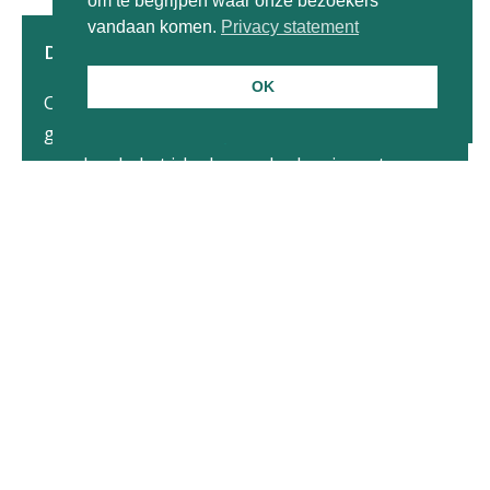
om te begrijpen waar onze bezoekers
vandaan komen.
Privacy statement
De wiskundige details
OK
Om de
impliciete
Eulermethode te kunnen
gebruiken, moet een
Jacobiaan
berekend
worden. In het ideale geval reken je met een
analytische Jacobiaan
, maar het afleiden
hiervan kostte erg veel tijd en was
foutgevoelig
. Daarom is ervoor gekozen een
Jacobiaan via eindige differenties te
berekenen. De rekentijd werd hiermee
voldoende ingekort om het model in de
praktijk te kunnen gebruiken.