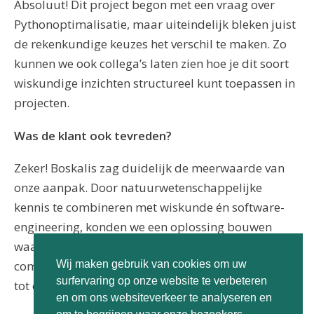
Absoluut! Dit project begon met een vraag over
Pythonoptimalisatie, maar uiteindelijk bleken juist
de rekenkundige keuzes het verschil te maken. Zo
kunnen we ook collega’s laten zien hoe je dit soort
wiskundige inzichten structureel kunt toepassen in
projecten.
Was de klant ook tevreden?
Zeker! Boskalis zag duidelijk de meerwaarde van
onze aanpak. Door natuurwetenschappelijke
kennis te combineren met wiskunde én software-
engineering, konden we een oplossing bouwen
waar zij volledig op vertrouwen. Zo zie je maar: de
combinatie van wiskunde en programmeren leidt
Wij maken gebruik van cookies om uw
surfervaring op onze website te verbeteren
tot oplossingen die afzonderlijk niet haalbaar zijn.
en om ons websiteverkeer te analyseren en